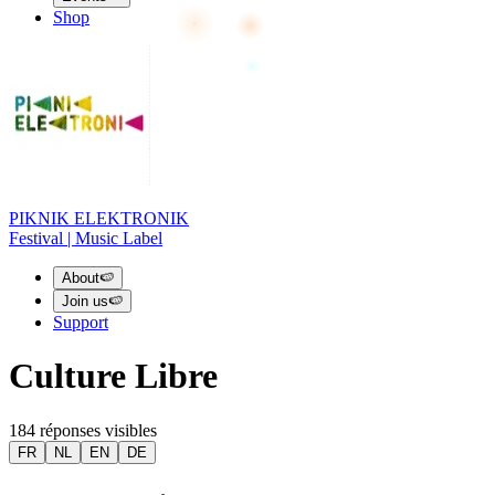
Shop
PIKNIK ELEKTRONIK
Festival | Music Label
About
🍉
Join us
🍉
Support
Culture Libre
184 réponses visibles
FR
NL
EN
DE