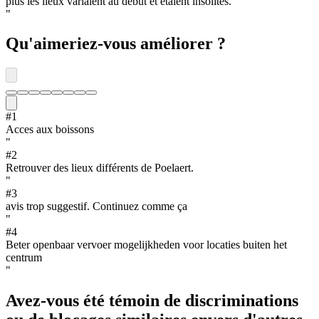
plus les lieux variaient au début et étaient insolites.
"
Qu'aimeriez-vous améliorer ?
#
1
Acces aux boissons
"
#
2
Retrouver des lieux différents de Poelaert.
"
#
3
avis trop suggestif. Continuez comme ça
"
#
4
Beter openbaar vervoer mogelijkheden voor locaties buiten het
centrum
"
Avez-vous été témoin de discriminations