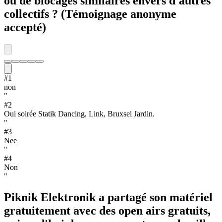
ou de blocages similaires envers d'autres
collectifs ? (Témoignage anonyme
accepté)
#
1
non
"
#
2
Oui soirée Statik Dancing, Link, Bruxsel Jardin.
"
#
3
Nee
"
#
4
Non
"
Piknik Elektronik a partagé son matériel
gratuitement avec des open airs gratuits,