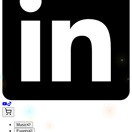
Music
🍉
Events
🍉