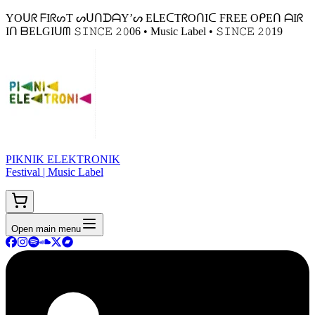
YOᑌᖇ ᖴIᖇᔕT ᔕᑌᑎᗪᗩY’ᔕ EᒪEᑕTᖇOᑎIᑕ FREE OᑭEᑎ ᗩIᖇ
Iᑎ ᗷEᒪGIᑌᗰ 𝚂𝙸𝙽𝙲𝙴 𝟸𝟶06 • Music Label • 𝚂𝙸𝙽𝙲𝙴 𝟸𝟶19
PIKNIK ELEKTRONIK
Festival | Music Label
Open main menu